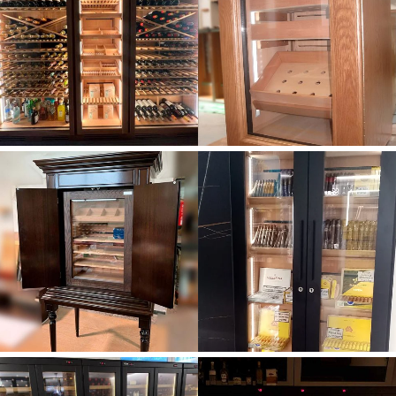
en salon comedor en
para Puros Unifamilar
Madrid
en Matadepera-
Barcelona
Pureras
Vinotecas a medida
Pureras
Purera humidor para
Purera humidor para
puros para vivienda
puros en vivienda
particular en Sitges
(Barcelona)
Pureras
Pureras