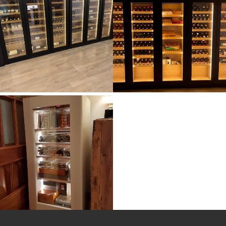
Purera humidor para
Purera humidor para
puros para Hotel en
puros en Estanco Exp.
Dubai
117 en Benidorm
(Alicante)
Vinotecas a medida
Pureras
Vinotecas a medida
Vinoteca a medida
Purera humidor para
para vivienda
puros para vivienda
particular de Puzol
particular de Puzol
(Valencia)
(Valencia)
Pureras