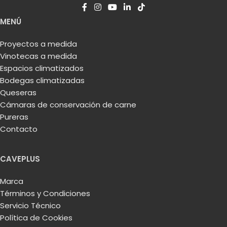
MENÚ
Proyectos a medida
Vinotecas a medida
Espacios climatizados
Bodegas climatizadas
Queseras
Cámaras de conservación de carne
Pureras
Contacto
CAVEPLUS
Marca
Términos y Condiciones
Servicio Técnico
Política de Cookies