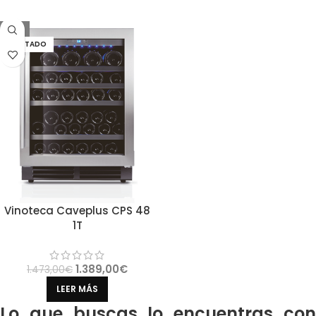
-6%
AGOTADO
Vinoteca Caveplus CPS 48
1T
1.389,00
€
1.473,00
€
LEER MÁS
Lo que buscas lo encuentras con