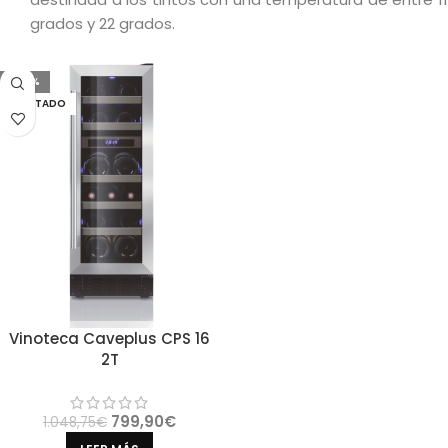
grados y 22 grados.
-24%
AGOTADO
Vinoteca Caveplus CPS 16
2T
799,90
€
1.048,75
€