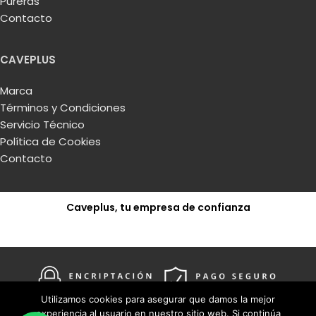
Pureras
necesidades.
Contacto
Somos conscientes que para mantener los
productos en entornos óptimos y adecuados para
CAVEPLUS
ellos, es necesaria una mínima inversión económica,
aunque no tiene por qué ser altísima. Estudiamos
Marca
cada caso y elaboramos la mejor propuesta de
Términos y Condiciones
cavas a medida
con precios adecuados para la
Servicio Técnico
mayor satisfacción de nuestros clientes.
Política de Cookies
Contacto
Solicitar presupuesto
Caveplus, tu empresa de confianza
Artesanos especializados la fabricación de en
Solicitar presupuesto
cavas a medida
Utilizamos cookies para asegurar que damos la mejor
experiencia al usuario en nuestro sitio web. Si continúa