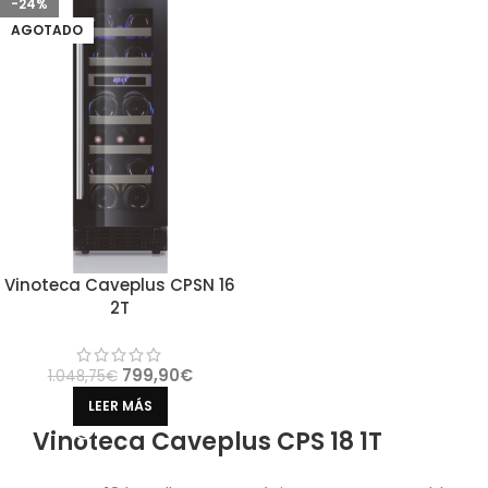
-24%
AGOTADO
Vinoteca Caveplus CPSN 16
2T
799,90
€
1.048,75
€
LEER MÁS
Vinoteca Caveplus CPS 18 1T