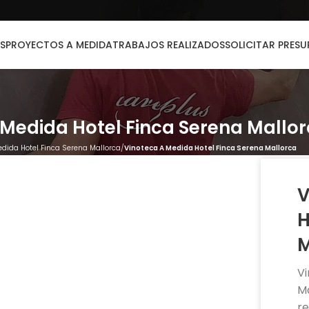
S
PROYECTOS A MEDIDA
TRABAJOS REALIZADOS
SOLICITAR PRES
 Medida Hotel Finca Serena Mallo
edida Hotel Finca Serena Mallorca
Vinoteca A Medida Hotel Finca Serena Mallorca
V
H
M
V
Ma
r