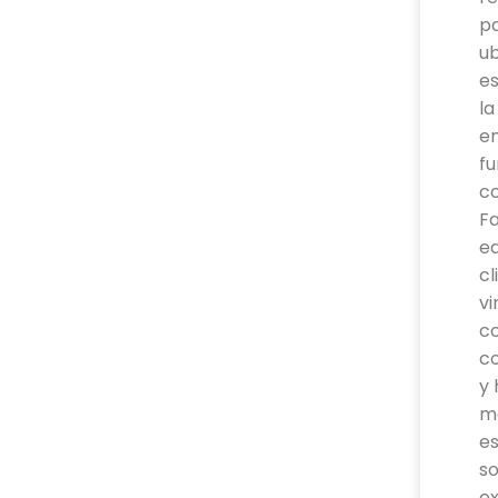
pa
ub
e
la
e
fu
co
Fa
e
cl
v
co
c
y
m
es
so
e