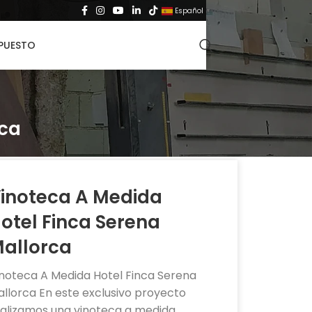
Español
▼
UPUESTO
rca
inoteca A Medida
otel Finca Serena
allorca
inoteca A Medida Hotel Finca Serena
llorca En este exclusivo proyecto
ealizamos una vinoteca a medida