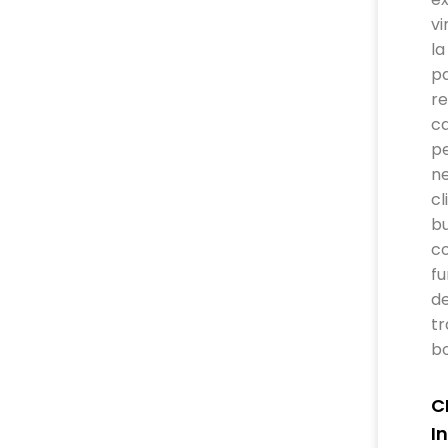
vi
la
pa
re
c
pe
ne
cl
b
co
fu
d
t
bo
C
I