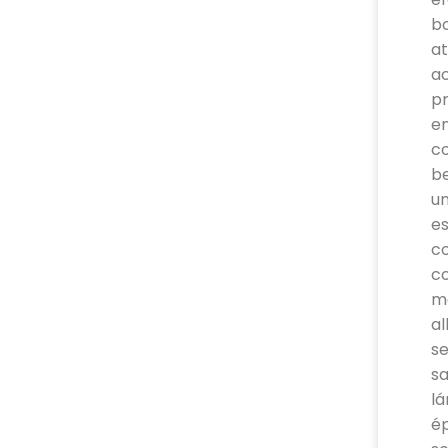
bo
at
ac
pr
en
co
be
un
es
co
co
má
al
se
s
lá
ép