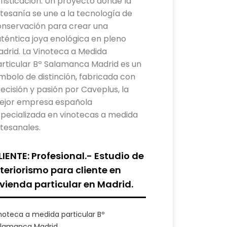
fisticación. Un proyecto donde la
tesanía se une a la tecnología de
onservación para crear una
téntica joya enológica en pleno
drid. La Vinoteca a Medida
rticular Bº Salamanca Madrid es un
mbolo de distinción, fabricada con
ecisión y pasión por Caveplus, la
ejor empresa española
pecializada en vinotecas a medida
tesanales.
LIENTE: Profesional.- Estudio de
nteriorismo para cliente en
ivienda particular en Madrid.
noteca a medida particular Bº
lamanca Madrid