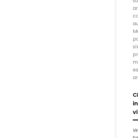
so
ar
c
au
Ma
pa
sí
pr
m
es
ar
C
i
v
Vi
Sa