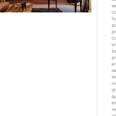
se
co
fu
pa
pr
Ca
ar
Es
p
e
de
lo
m
al
qu
si
re
ef