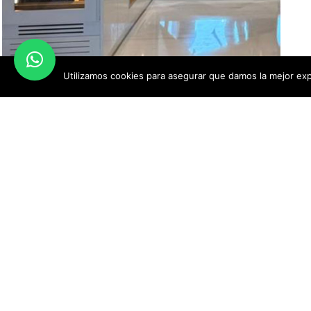
Utilizamos cookies para asegurar que damos la mejor expe
Vinotecas a medida
MENÚ
Vinoteca a medida en Miami
Proyectos a med
Florida EEUU
Vinotecas a med
Espacios climatiz
Bodegas climatiz
Queseras
Cámaras de conse
Pureras