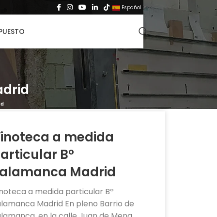
Español
▼
UPUESTO
adrid
id
inoteca a medida
articular Bº
alamanca Madrid
noteca a medida particular Bº
alamanca Madrid En pleno Barrio de
lamanca, en la calle Juan de Mena,