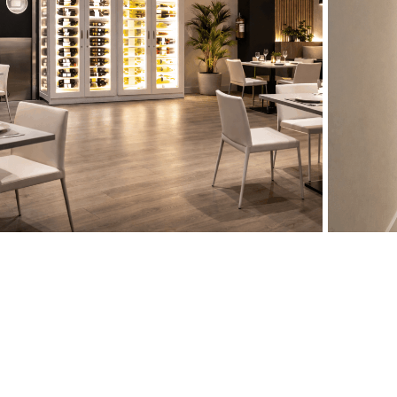
notecas a medida
Vinote
inoteca a Medida Rte en Las
Vinot
ablas Madrid
Vizc