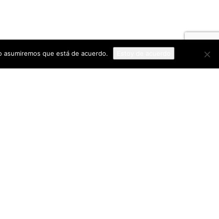
tio asumiremos que está de acuerdo.
Estoy de acuerdo
Caveplus, tu empresa de
confianza
Solicitar presupuesto