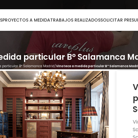
S
PROYECTOS A MEDIDA
TRABAJOS REALIZADOS
SOLICITAR PRES
edida particular Bº Salamanca M
a particular Bº Salamanca Madrid
Vinoteca a medida particular Bº Salamanca Madr
V
p
S
Vi
S
Sa