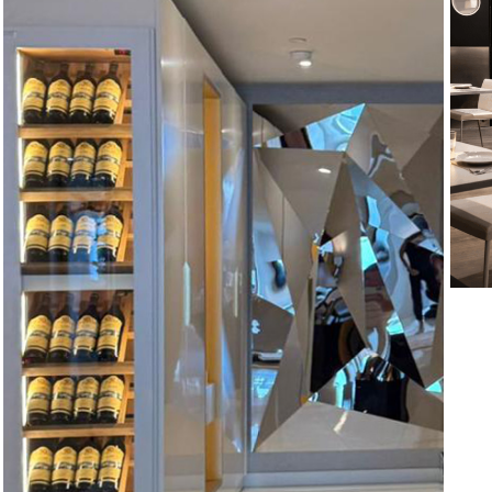
Vi
V
T