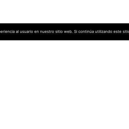
riencia al usuario en nuestro sitio web. Si continúa utilizando este si
CAVEPLUS
ida
Marca
ida
Términos y Condiciones
ados
Servicio Técnico
adas
Política de Cookies
Contacto
rvación de carne