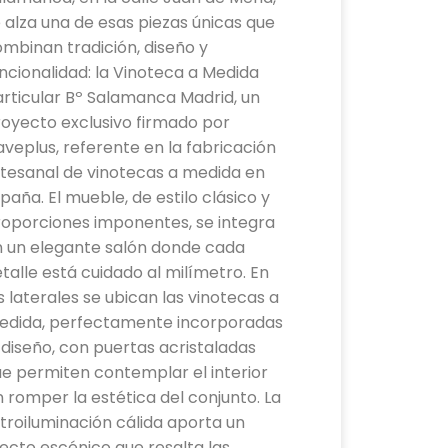
 alza una de esas piezas únicas que
mbinan tradición, diseño y
ncionalidad: la Vinoteca a Medida
rticular Bº Salamanca Madrid, un
oyecto exclusivo firmado por
veplus, referente en la fabricación
tesanal de vinotecas a medida en
paña. El mueble, de estilo clásico y
roporciones imponentes, se integra
n un elegante salón donde cada
talle está cuidado al milímetro. En
s laterales se ubican las vinotecas a
edida, perfectamente incorporadas
 diseño, con puertas acristaladas
e permiten contemplar el interior
n romper la estética del conjunto. La
troiluminación cálida aporta un
ecto escénico que resalta las