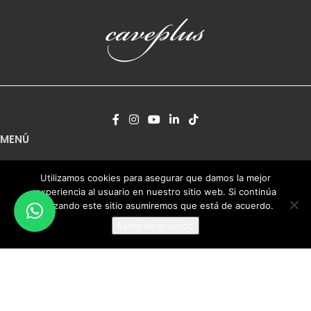
Vinotecas a medida
Vinoteca a medida en Miami Florida EEUU
MENÚ
Proyectos a medida
Utilizamos cookies para asegurar que damos la mejor
Vinotecas a medida
experiencia al usuario en nuestro sitio web. Si continúa
Espacios climatizados
utilizando este sitio asumiremos que está de acuerdo.
Bodegas climatizadas
Estoy de acuerdo
Queseras
Cámaras de conservación de carne
Pureras
Contacto