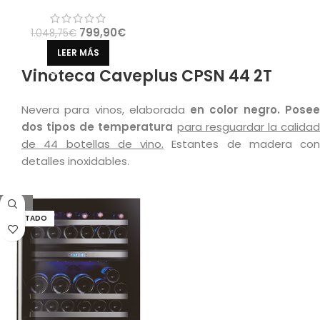
799,90
€
1.048,75
€
LEER MÁS
Vinoteca Caveplus CPSN 44 2T
Nevera para vinos, elaborada
en color negro. Pose
dos tipos de temperatura
para resguardar la calida
de 44 botellas de vino.
Estantes de madera con
detalles inoxidables.
-21%
AGOTADO