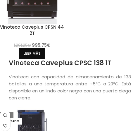
Vinoteca Caveplus CPSN 44
2T
995,75
€
1.261,25
€
LEER MÁS
Vinoteca Caveplus CPSC 138 1T
Vinoteca con capacidad de almacenamiento de
138
botellas a una temperatura entre +5ºC a 20ºC
. Está
disponible en un lindo color negro con una puerta ciega
con cierre.
-15%
AGOTADO