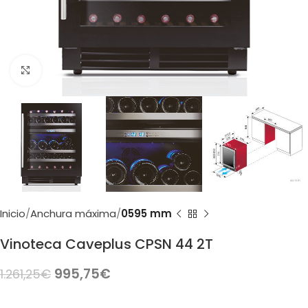
Clic para ampliar
Inicio
Anchura máxima
0595 mm
Vinoteca Caveplus CPSN 44 2T
995,75
€
1.261,25
€