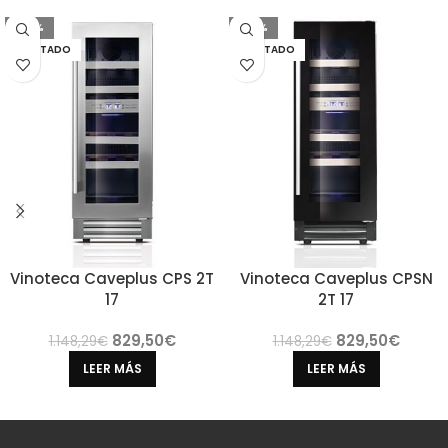
-28%
-28%
AGOTADO
AGOTADO
Vinoteca Caveplus CPS 2T
Vinoteca Caveplus CPSN
17
2T 17
829,50
€
829,50
€
1.148,29
€
1.148,29
€
LEER MÁS
LEER MÁS