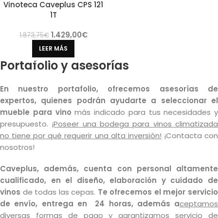
Vinoteca Caveplus CPS 121
1T
1.429,00
€
1.873,75
€
LEER MÁS
Portafolio y asesorías
En nuestro portafolio, ofrecemos asesorías de
expertos, quienes podrán ayudarte a seleccionar el
mueble para vino
más indicado para tus necesidades y
presupuesto.
¡Poseer una bodega para vinos climatizad
no tiene por qué requerir una alta inversión!
¡Contacta co
nosotros!
Caveplus, además, cuenta con personal altamente
cualificado, en el diseño, elaboración y cuidado de
vinos
de todas las cepas.
Te ofrecemos el mejor servici
de envío, entrega en 24 horas, además a
ceptamos
diversas formas de pago y garantizamos servicio de