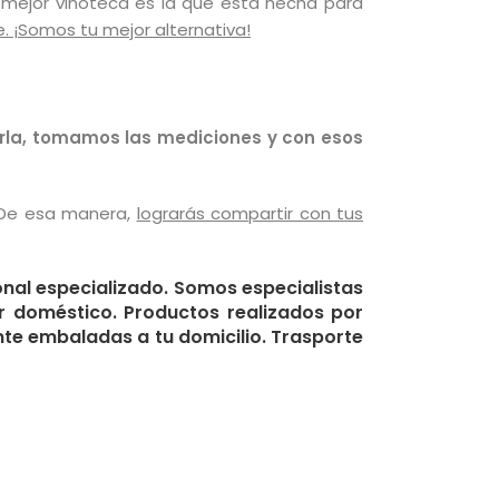
La mejor vinoteca es la que está hecha para
e. ¡Somos tu mejor alternativa!
rla, tomamos las mediciones y con esos
 De esa manera,
lograrás compartir con tus
nal especializado. Somos especialistas
ar doméstico
.
Productos realizados por
nte embaladas a tu domicilio. Trasporte