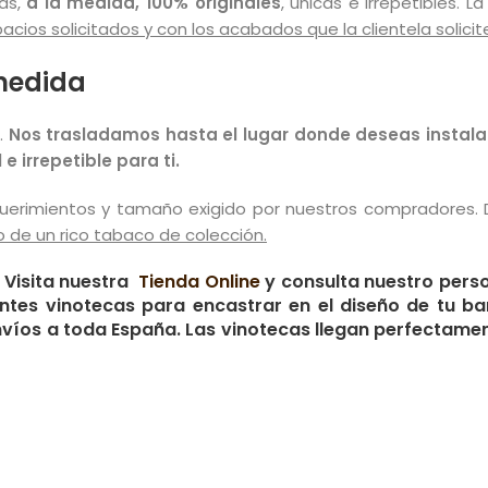
tas,
a la medida, 100% originales
, únicas e irrepetibles. 
cios solicitados y con los acabados que la clientela solicit
medida
.
Nos trasladamos hasta el lugar donde deseas instala
 irrepetible para ti.
uerimientos y tamaño exigido por nuestros compradores.
 de un rico tabaco de colección.
. Visita nuestra
Tienda Online
y consulta nuestro perso
entes vinotecas para encastrar en el diseño de tu b
Envíos a toda España. Las vinotecas llegan perfectame