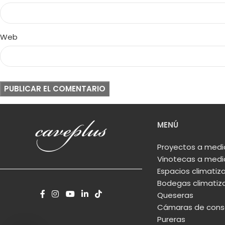
Web
MENÚ
Proyectos a med
Vinotecas a med
Espacios climatiz
Bodegas climatiz
Queseras
Cámaras de conse
Pureras