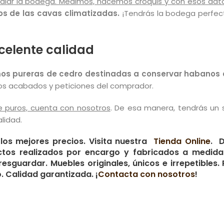
nstalar la bodega. Medimos, hacemos croquis y con esos d
s de las cavas climatizadas.
¡Tendrás la bodega perfect
celente calidad
os pureras de cedro destinadas a conservar habanos 
los acabados y peticiones del comprador.
 puros, cuenta con nosotros
. De esa manera, tendrás un s
lidad.
os mejores precios. Visita nuestra
Tienda Online
. D
tos realizados por encargo y fabricados a medida.
sguardar. Muebles originales, únicos e irrepetibles. 
. Calidad garantizada. ¡
Contacta con nosotros
!