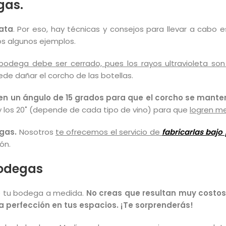
gas.
data
. Por eso, hay técnicas y consejos para llevar a cabo 
s algunos ejemplos.
 bodega debe ser cerrado, pues los rayos ultravioleta son 
e dañar el corcho de las botellas.
e en un ángulo de 15 grados para que el corcho se man
 los 20˚ (depende de cada tipo de vino) para que
logren me
gas.
Nosotros
te ofrecemos el servicio de
fabricarlas bajo
ón.
bodegas
de tu bodega a medida.
No creas que resultan muy costoso
a perfección en tus espacios. ¡Te sorprenderás!