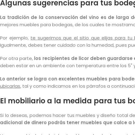
Algunas sugerencias para tus bode
La tradición de la conservación del vino es de larga 
mejores muebles para bodegas, de los cuales te mostramo
Por ejemplo,
te sugerimos que el sitio que elijas para tu
Igualmente, debes tener cuidado con la humedad, pues pued
Por otra parte,
los recipientes de licor deben guardars
deben estar en un ambiente con temperatura entre los 5˚ y
Lo anterior se logra con excelentes muebles para bode
ubicarlas
, tal y como indicamos en los párrafos a continuaci
El mobiliario a la medida para tus 
Si lo deseas, podemos hacer tus muebles y diseño total 
adicional de dinero podrás tener muebles que calce a l