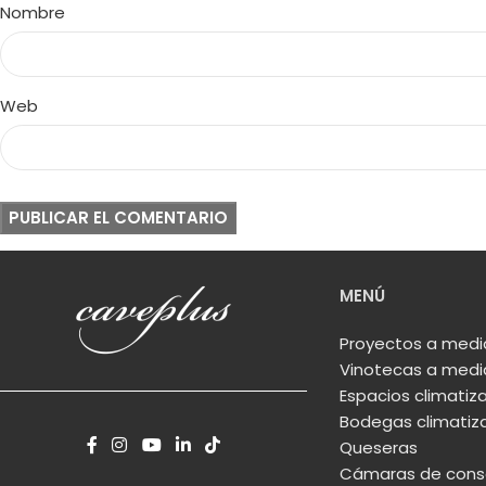
Nombre
Web
MENÚ
Proyectos a med
Vinotecas a med
Espacios climatiz
Bodegas climatiz
Queseras
Cámaras de conse