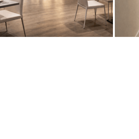
notecas a medida
Vinote
inoteca a Medida Rte en Las
Vinot
ablas Madrid
Vizc