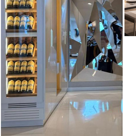
Vi
V
T