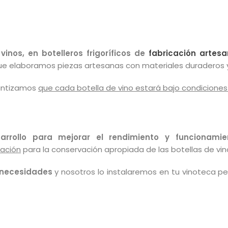
inos, en botelleros frigoríficos de
fabricación artes
que elaboramos piezas artesanas con materiales duraderos y
antizamos
que cada botella de vino estará bajo condicion
rrollo para mejorar el rendimiento y funcionami
ración
para la conservación apropiada de las botellas de vin
 necesidades
y nosotros lo instalaremos en tu vinoteca per