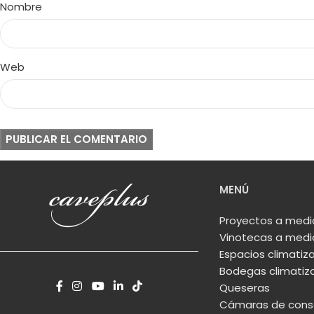
Nombre
Web
MENÚ
Proyectos a med
Vinotecas a med
Espacios climatiz
Bodegas climatiz
Queseras
Cámaras de conse