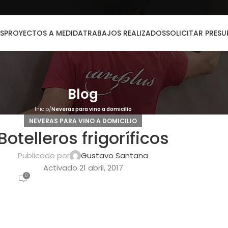
S
PROYECTOS A MEDIDA
TRABAJOS REALIZADOS
SOLICITAR PRES
Blog
Inicio
Neveras para vino a domicilio
NEVERAS PARA VINO A DOMICILIO
Botelleros frigoríficos
Publicado por
Gustavo Santana
Activado 21 abril, 2017
0