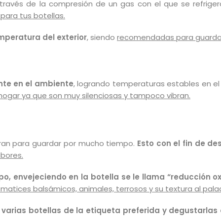
través de la compresión de un gas con el que se refrigera 
para tus botellas.
peratura del exterior
, siendo
recomendadas para guardar 
nte en el ambiente
, logrando temperaturas estables en el 
ogar ya que son muy silenciosas y tampoco vibran.
pran para guardar por mucho tiempo.
Esto con el fin de d
bores.
, envejeciendo en la botella se le llama “reducción ox
tices balsámicos, animales, terrosos y su textura al pala
 varias botellas de la etiqueta preferida y degustarlas